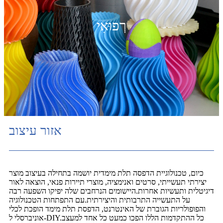
רְפוּאִי
אזור עיצוב
כיום, טכנולוגיית הדפסה תלת מימדית יושמה בתחילה בעיצוב מוצר
יצירתי תעשייתי, סרטים ואנימציה, מוצרי תיירות פנאי, הוצאה לאור
דיגיטלית ותעשיות אחרות.היישומים הנרחבים שלה יפיקו השפעה רבה
על התעשייה התרבותית והיצירתית.עם התפתחות הטכנולוגיה
והפופולריות הגוברת של האינטרנט, הדפסת תלת מימד הופכת לכלי
אוניברסלי ל-DIY.כל ההתקדמות הללו הפכו כמעט כל אחד למעצב