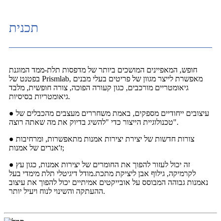
תכנית
חופש, המאפיינים המושכים ביותר של מדפסות תלת-ממד המוגנת
בפטנט של Prismlab, מאפשרת לייצר מגוון של פריטים בעלי מבנים
גיאומטריים מורכבים, כגון קעורה הפוכה, צורה חופשית, מלבד
גיאומטריות בסיסיות.
● עיצובים ייחודיים מספקים, באמת משחררים מעצבים מהכבלים של
טכנולוגיית הייצור כדי "להשיג בדיוק את מה שאתה רוצה".
● צורות חדשות של יצירת יצירות אמנות מתאפשרות, ומרחיבות
ז'אנרים של אמנות;
● זה יכול לעזור להפוך את החומרים של יצירות אמנות, כגון עץ
לקרמיקה, גילוף אבן ליציקת מתכת.מודל דיגיטלי תלת מימדי בעל
נאמנות גבוהה המבוסס על אובייקטים אמיתיים יכול להפוך את עיצוב
ההעתקה והשינוי לנוח ויעיל יותר.