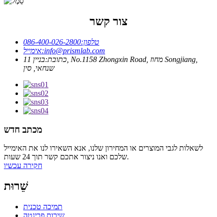
צור קשר
טלפון:
086-400-026-2800
info@prismlab.com
אימייל:
כתובת:
בניין 11, No.1158 Zhongxin Road, מחוז Songjiang,
שנחאי, סין
מכתב חדש
לשאלות לגבי המוצרים או המחירון שלנו, אנא השאירו לנו את האימייל
שלכם ואנו ניצור אתכם קשר תוך 24 שעות.
חקירה עכשיו
שֵׁרוּת
תמיכה טכנית
שירות פרינטה