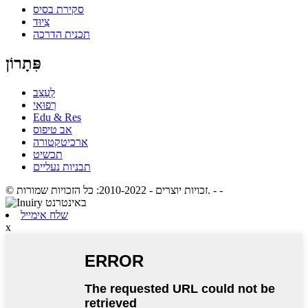
סקירת בסיס
צִיוּד
תכנית הדרכה
פִּתָרוֹן
לְעַצֵב
רְפוּאִי
Edu & Res
אב טיפוס
ארכיטקטורה
תכשיט
תבניות נעליים
- -
© זכויות יוצרים - 2010-2022: כל הזכויות שמורות.
שלח אימייל
x