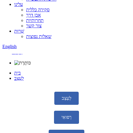
עלינו
סקירה כללית
אבן דרך
תחרותיות
צור קשר
שֵׁרוּת
שאלות נפוצות
English
中文
בית
לְעַצֵב
לְעַצֵב
רְפוּאִי