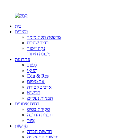
בית
מוצרים
מדפסת תלת מימד
רדיד שיניים
נקה יישור
מכונת חיתוך
פתרונות
לְעַצֵב
רְפוּאִי
Edu & Res
אב טיפוס
ארכיטקטורה
תכשיט
תבניות נעליים
בסיס אימונים
סקירת בסיס
תכנית הדרכה
צִיוּד
חֲדָשׁוֹת
חדשות חברה
חדשות התעשייה