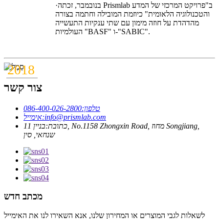
·בנובמבר, זכתה Prismlab ב"פרויקט המרכזי של המדע
והטכנולוגיה הלאומית" כיוזמת המובילה וחתמה בצורה
מהדהדת על חוזה מימון עם שתי ענקיות התעשייה
העולמיות "BASF" ו-"SABIC".
2018
צור קשר
טלפון:
086-400-026-2800
info@prismlab.com
אימייל:
כתובת:
בניין 11, No.1158 Zhongxin Road, מחוז Songjiang,
שנחאי, סין
מכתב חדש
לשאלות לגבי המוצרים או המחירון שלנו, אנא השאירו לנו את האימייל