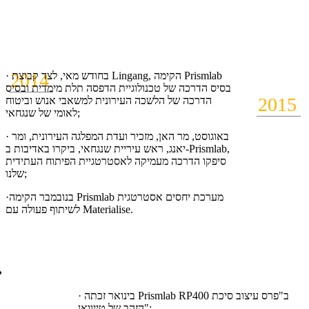
2014
· בחודש מאי, לצד קבוצת Lingang, הקימה Prismlab
בסיס הדרכה של טכנולוגיית הדפסה תלת מימדית ובסיס
2015
הדרכה של הלשכה העירונית למשאבי אנוש וביטוח
לאומי של שנגחאי;
· באוגוסט, מר האן, מזכיר ועדת המפלגה העירונית, ומר
יאנג, ראש עיריית שנגחאי, ביקרו באדיבות ב-Prismlab,
סיפקו הדרכה מעמיקה לאסטרטגיית הפיתוח העתידית
שלנו;
·בנובמבר הקימה Prismlab מערכת יחסים אסטרטגית
לשיתוף פעולה עם Materialise.
· בינואר זכתה Prismlab RP400 ב"פרס עיצוב סיכת
הזהב של טייוואן";