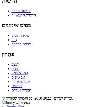
חֲדָשׁוֹת
חדשות חברה
חדשות התעשייה
בסיס אימונים
סקירת בסיס
צִיוּד
תכנית הדרכה
פִּתָרוֹן
לְעַצֵב
רְפוּאִי
Edu & Res
אב טיפוס
ארכיטקטורה
תכשיט
תבניות נעליים
- -
© זכויות יוצרים - 2010-2022: כל הזכויות שמורות.
שלח אימייל