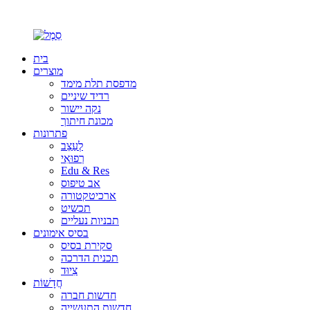
בית
מוצרים
מדפסת תלת מימד
רדיד שיניים
נקה יישור
מכונת חיתוך
פתרונות
לְעַצֵב
רְפוּאִי
Edu & Res
אב טיפוס
ארכיטקטורה
תכשיט
תבניות נעליים
בסיס אימונים
סקירת בסיס
תכנית הדרכה
צִיוּד
חֲדָשׁוֹת
חדשות חברה
חדשות התעשייה