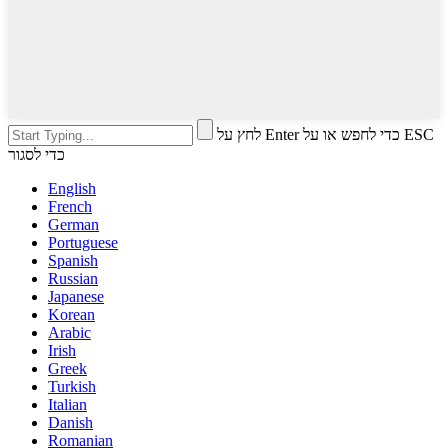
לחץ על Enter כדי לחפש או על ESC
כדי לסגור
English
French
German
Portuguese
Spanish
Russian
Japanese
Korean
Arabic
Irish
Greek
Turkish
Italian
Danish
Romanian