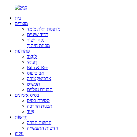
בית
מוצרים
מדפסת תלת מימד
רדיד שיניים
נקה יישור
מכונת חיתוך
פתרונות
לְעַצֵב
רְפוּאִי
Edu & Res
אב טיפוס
ארכיטקטורה
תכשיט
תבניות נעליים
בסיס אימונים
סקירת בסיס
תכנית הדרכה
צִיוּד
חֲדָשׁוֹת
חדשות חברה
חדשות התעשייה
עלינו