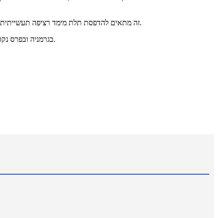
זה מתאים להדפסת תלת מימד רציפה תעשייתית עם יציבות ציוד גבוהה ויכול לענות על הצרכים של פעולה רציפה במפעל.כיום, הוא מיושם בתחומי שיניים, רפואה, חינוך ועוד, ומהווה פתרון דיגיטלי יעיל.
הוא זכה בפרס העיצוב if בגרמניה ובפרס נקודת הזהב בטייוואן.העיצוב הוא יותר מדע בדיוני.גוף מעטפת המתכת המשולב עמיד יותר.זוהי מדפסת תלת מימד חכמה אמיתית.