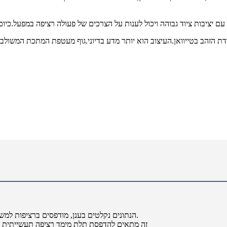
2/הנתונים נקלטים בענן, מודפסים ברציפות למשך 24 שעות, ומתמלאים אוטומטית, עם תפוקה של יותר מ-1 ק"ג לשעה.
3/זה מתאים להדפסת תלת מימד רציפה תעשייתית עם