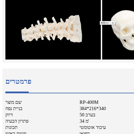
פרמטרים
RP-400M
שם מוצר
384*216*340
בניית נפח
50 בערב
דיוק
34 מ'
פתרון הבעיה
עיבוד אוטומטי
תכונות
רְפוּאִי
יישום ראשי