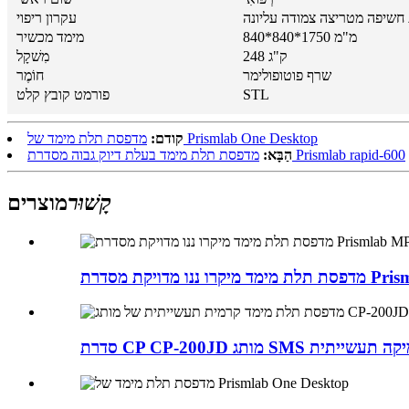
שיפה מטריצה ​​צמודה עליונה
עקרון ריפוי
840*840*1750 מ"מ
מימד מכשיר
248 ק"ג
מִשׁקָל
שרף פוטופולימר
חוֹמֶר
STL
פורמט קובץ קלט
מדפסת תלת מימד של Prismlab One Desktop
קודם:
מדפסת תלת מימד בעלת דיוק גבוה מסדרת Prismlab rapid-600
הַבָּא:
קָשׁוּר
מוצרים
קת מסדרת Prismlab MP