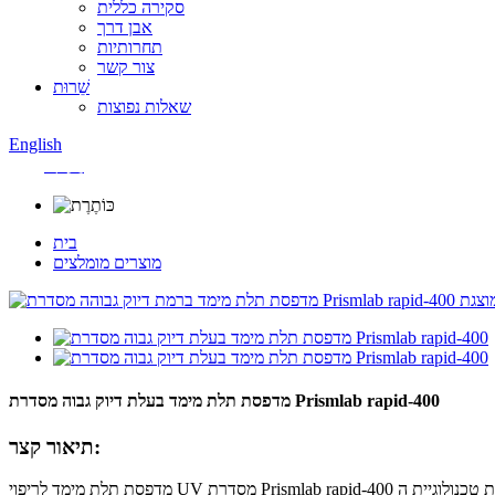
סקירה כללית
אבן דרך
תחרותיות
צור קשר
שֵׁרוּת
שאלות נפוצות
English
中文
בית
מוצרים מומלצים
מדפסת תלת מימד בעלת דיוק גבוה מסדרת Prismlab rapid-400
תיאור קצר:
מדפסת תלת מימד לריפוי UV מסדרת Prismlab rapid-400 מאמצת את טכנולוגיית ה-SMS העדכנית ביותר כדי להשיג דיוק הדפסה גבוה יותר, עם מינימום של 25 מיקרומטר; הנתונים נקלטים בענן, מודפסים ברציפות למשך 24