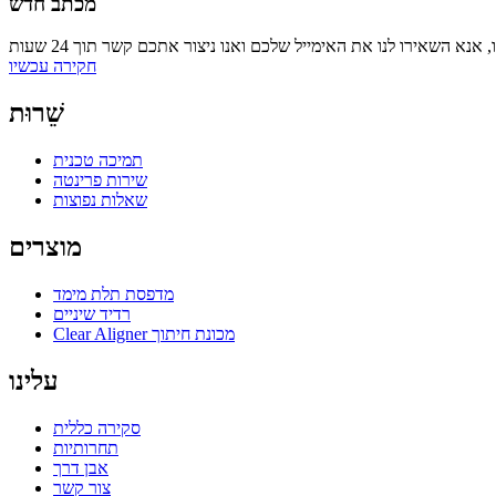
מכתב חדש
חקירה עכשיו
שֵׁרוּת
תמיכה טכנית
שירות פרינטה
שאלות נפוצות
מוצרים
מדפסת תלת מימד
רדיד שיניים
Clear Aligner מכונת חיתוך
עלינו
סקירה כללית
תחרותיות
אבן דרך
צור קשר