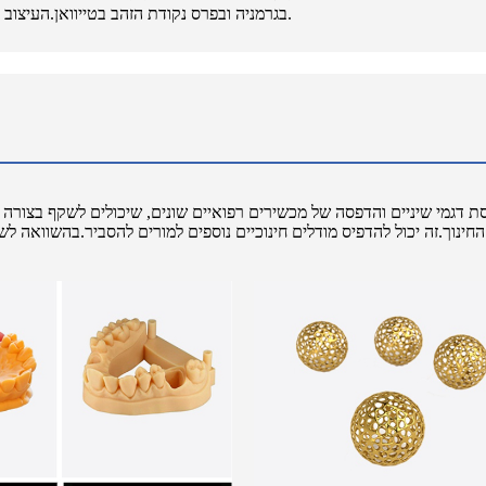
4/ גוף מעטפת המתכת המשולב זכה בפרס העיצוב if בגרמניה ובפרס נקודת הזהב בטייוואן.העיצוב הוא יותר מדע בדיוני.