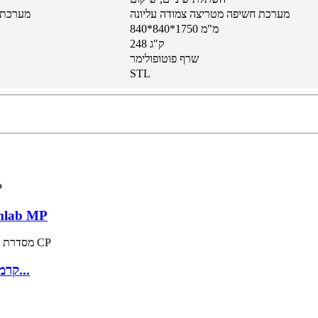
מערכת חשיפה מטריצה ​​צמודה עליונה
מערכת ח
840*840*1750 מ"מ
248 ק"ג
שרף פוטופולימר
STL
מדפסת תלת מימד מיקרו ננו מדוי
סדרת CP CP-200JD מותג SMS קרמיקה תעשייתית...