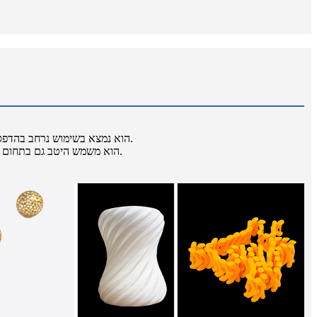
הוא נמצא בשימוש נרחב בהדפסת דגמי שיניים והדפסה של מכשירים רפואיים שונים, שיכולים לשקף בצורה אינטואיטיבית יותר את נתוני הדגם ולספק התייחסות טובה יותר לרופאים.
הוא משמש היטב גם בתחום החינוך.זה יכול להדפיס מודלים חינוכיים נוספים למורים להסביר.בהשוואה לשיטות ייצור מסורתיות, הדפסת תלת מימד יכולה לחסוך יותר חומרים וכסף.