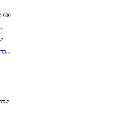
Prismlab rapid-600 סדרת תלת מי
סדרת SP SP-600P01X SMS 3D ברמת דיוק גבוהה...
בניין 11, 58 Zhongxin Road