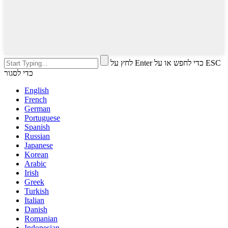
לחץ על Enter כדי לחפש או על ESC
כדי לסגור
English
French
German
Portuguese
Spanish
Russian
Japanese
Korean
Arabic
Irish
Greek
Turkish
Italian
Danish
Romanian
Indonesian