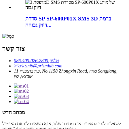
סדרת SP SP-600P01X SMS 3D ברמת
דיוק גבוהה...
צור קשר
טלפון:
086-400-026-2800
info@prismlab.com
אימייל:
כתובת:
בניין 11, No.1158 Zhongxin Road, מחוז Songjiang,
שנחאי, סין
מכתב חדש
לשאלות לגבי המוצרים או המחירון שלנו, אנא השאירו לנו את האימייל
שלכם ואנו ניצור אתכם קשר תוך 24 שעות.