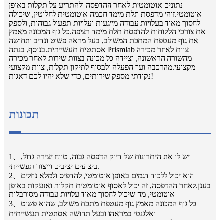
נתונים אוטומטית לאחר ההדפסה ולהתריע על תקלות באופן
אוטומטי.זוהי מדפסת תלת מימד חכמה אוטומטית לחלוטין, שיכולה
לחסוך מאוד בעלויות עבודה מייגעות ועלויות תפעול גבוהות, ולספק
את צורכי הלקוחות להדפסת תלת מימד רציפה.כל גוף המכונה מאמץ
את גוף מעטפת המתכת המשולב, בעל מראה פשוט ונדיב ותחושה
אסתטית תעשייתית.בנוסף, בנתה Prismlab צוות לאחר מכירה
מהשורה הראשונה, וציידה כל מכונה בצוות שירות לאחר מכירה
מקצועי.מהרכבה ועד הפעלה ולבסוף לתיקון תקלות, צוות מקצועי
נקודתי מספק שירותים, כדי שלא יהיו לכם דאגות!
תכונות
1、יש לו את היתרונות של דיוק הדפסה גבוה, טווח יצירה גדול,
ביצועים יציבים וייצור תעשייתי.
2、הוא יכול ללכוד דגמים באופן אוטומטי, להדפיס ולמלא נוזלים
בענן.לאחר ההדפסה, זה יכול לאסוף אוטומטית תקלות ואזעקות באופן
אוטומטי, מה שיכול לחסוך מאוד עלויות עבודה מסורבלות
3、כל גוף המכונה מאמץ גוף מעטפת מתכת משולב, שהוא פשוט
ואלגנטי במראהו ובעל תחושה אסתטית תעשייתית