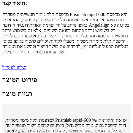
תיאור קצר:
מדפסת תלת מימד תעשייתית מסדרת Prismlab rapid-600 היא מדפסת
תלת מימד איכותית אשר אומתה על ידי השוק.נכון לעכשיו, הוא אומץ
באופן נרחב על ידי יצרנית האורתודונטיה הידועה Angelalign בסין.זה לא
רק בשימוש נרחב בתחום רפואת השיניים, אלא גם בשימוש נרחב
בתעשיות הרפואה וההנעלה.זהו פתרון דיגיטלי יעיל.באמצעות טכנולוגיית
הדפסת תלת מימד דיגיטלית, מפעלי לקוחות יכולים לחסוך באופן בסיסי
בעלויות תפעול ועלויות זמן, להרחיב את כושר הייצור ולהשיג את המטרה
של הפחתת עלויות והגדלת היעילות.
שלחו לנו מייל
פירוט המוצר
תגיות מוצר
למדפסת תלת מימד מסדרת Prismlab rapid-600 יש את היתרונות של
דיוק הדפסה גבוה, טווח גיבוש גדול, ביצועים יציבים וייצור תעשייתי.זה
יכול ללכוד דגמים באופן אוטומטי, להדפיס ולמלא נוזלים בענן, לאסוף