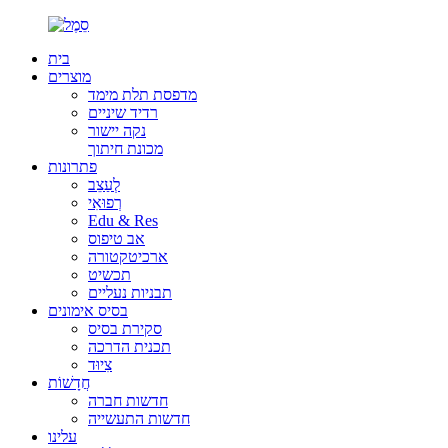
בית
מוצרים
מדפסת תלת מימד
רדיד שיניים
נקה יישור
מכונת חיתוך
פתרונות
לְעַצֵב
רְפוּאִי
Edu & Res
אב טיפוס
ארכיטקטורה
תכשיט
תבניות נעליים
בסיס אימונים
סקירת בסיס
תכנית הדרכה
צִיוּד
חֲדָשׁוֹת
חדשות חברה
חדשות התעשייה
עלינו