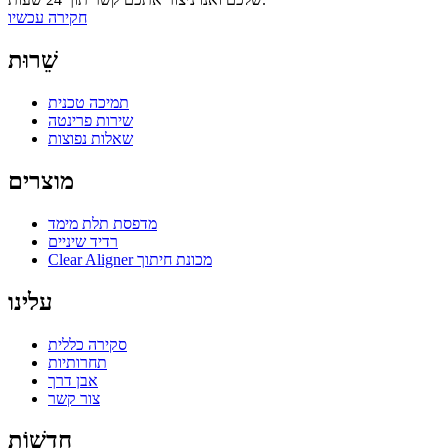
חקירה עכשיו
שֵׁרוּת
תמיכה טכנית
שירות פרינטה
שאלות נפוצות
מוצרים
מדפסת תלת מימד
רדיד שיניים
Clear Aligner מכונת חיתוך
עלינו
סקירה כללית
תחרותיות
אבן דרך
צור קשר
חֲדָשׁוֹת