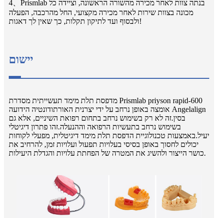
4、Prismlab בנתה צוות לאחר מכירה מהשורה הראשונה, וציידה כל
מכונה בצוות שירות לאחר מכירה מקצועי, החל מהרכבה, הפעלה
ולבסוף ועד לתיקון תקלות, כך שאין לך דאגות!
יישום
מדפסת תלת מימד תעשייתית מסדרת Prismlab priyson rapid-600
אומצה באופן נרחב על ידי יצרנית האורתודונטיה הידועה Angelalign
בסין.זה לא רק בשימוש נרחב בתחום רפואת השיניים, אלא גם
בשימוש נרחב בתעשיות הרפואה וההנעלה.זהו פתרון דיגיטלי
יעיל.באמצעות טכנולוגיית הדפסת תלת מימד דיגיטלית, מפעלי לקוחות
יכולים לחסוך באופן בסיסי בעלויות תפעול ועלויות זמן, להרחיב את
כושר הייצור ולהשיג את המטרה של הפחתת עלויות והגדלת היעילות.