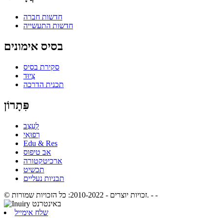
חדשות חברה
חדשות התעשייה
בסיס אימונים
סקירת בסיס
צִיוּד
תכנית הדרכה
פִּתָרוֹן
לְעַצֵב
רְפוּאִי
Edu & Res
אב טיפוס
ארכיטקטורה
תכשיט
תבניות נעליים
- -
© זכויות יוצרים - 2010-2022: כל הזכויות שמורות.
שלח אימייל